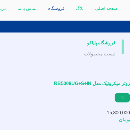
صفحه اصلی
بلاگ
فروشگاه
تماس با ما
دربا
فروشگاه پایاکو
لیست محصولات
روتر میکروتیک مدل RB5009UG+S+IN
15,800,000
تومان