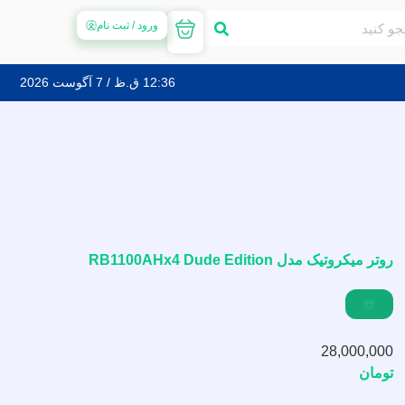
ورود / ثبت نام
12:36 ق.ظ / 7 آگوست 2026
روتر میکروتیک مدل RB1100AHx4 Dude Edition
28,000,000
تومان